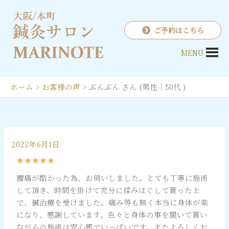
内
容
を
ご予約はこちら
ス
MENU
キ
ッ
プ
ホーム
お客様の声
ぶんぶん さん (男性｜50代 )
2022年6月1日
5
★
★
★
★
★
の
腰痛が酷かった為、お伺いしました。とても丁寧に施術
う
して頂き、時間を掛けて充分に揉みほぐして貰った上
ち
で、鍼治療を受けました。痛み等も無く本当に身体が楽
5
になり、感謝しています。色々と身体の事を聞いて貰い
と
ながらの施術は安心感でいっぱいです。またよろしくお